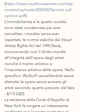
(
https://www.courthousenews.com/wp-
content/uploads/2020/02/5pointz-ca2-
opinion.pdf
)
.
L’immobiliarista e le quatto società 
sono state condannate per aver 
cancellato i murales senza aver 
rispettato le norme stabilite dal 
Visual 
Artists Rights Act
 del 1990 (Vara), 
riconoscendo così il diritto morale 
all’integrità dell’opera degli artisti 
nonché il merito artistico e 
l’importanza artistica delle opere. Nello 
specifico, Wolkoff cancellandole aveva 
distrutto le opere senza avvisare gli 
artisti secondo quanto previsto dal Vara 
- §113 (d)(2).
La sentenza della Corte d’Appello di 
New York fa sorgere un interessante 
confronto con la nostra normativa in 