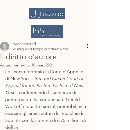
susannacastelli
27 mag 2020
Tempo di lettura: 2 min
Il diritto d'autore
Aggiornamento:
10 mag 2021
Lo scorso febbraio la Corte d’Appello 
di New York – 
Second Circuit Court of 
Appeal for the Eastern District of New 
York
–, confermando la sentenza di 
primo grado, ha condannato Gerald 
Wolkoff e quattro società immobiliari a 
risarcire gli artisti autori dei murales di 
5pointz con la somma di 6,75 milioni di 
dollari